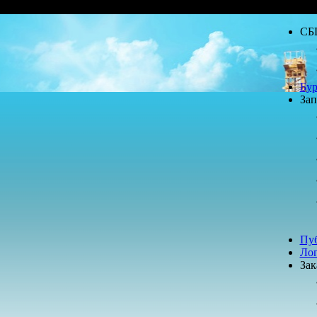
СБ
Бур
Зап
Пу
Лог
Зак