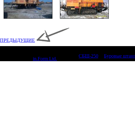
ПРЕДЫДУЩИЕ
© 2010, СБШ-250,
СБШ-250
|
Буровые штан
Designed by
in.Form Ltd.