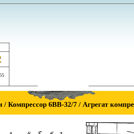
555
и / Компрессор 6ВВ-32/7 / Агрегат компр