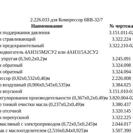
2.226.033 для Компрессор 6ВВ-32/7
Наименование
№ чертеж
н поддержания давления
3.151.011-0
н стравливающий
3.322.224
н предохранительный
3.322.210-0
родвигатель 4АН315М2СУ2 или 4АН315А2СУ2
упругая (0,3х0,2х0,2)м
3.245.091
н обратный
3.324.098
н обратный
3.324.094
ссор (0,92х0,532х0,46)м
2.226.008
 воздушный (0,906х0,545х0,535)м
3.384.025
н впускной
3.151.010-0
егулирования производительности (0,367х0,2х0,49)м
3.820.004-0
 тонкой очистки масла (0,237х0,2х0,49)м
3.380.437
н отсечной
3.320.145
н перепускной
3.322.225
масляный с электроприводом (0,72х0,5х0,245)м
2.044.017
ак с маслоотделителем (2,516х0,84х0,925)м
3.507.390