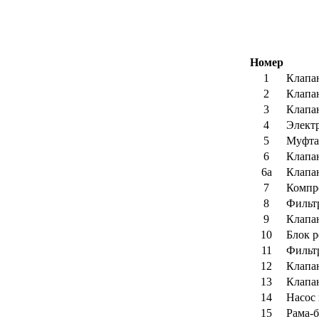
Номер
1
Клапа
2
Клапа
3
Клапа
4
Элект
5
Муфта 
6
Клапа
6а
Клапа
7
Компре
8
Фильтр
9
Клапа
10
Блок р
11
Фильтр
12
Клапа
13
Клапа
14
Насос 
15
Рама-б