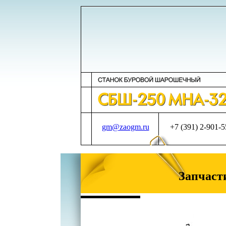
gm@zaogm.ru
+7 (391) 2-901-
Запчаст