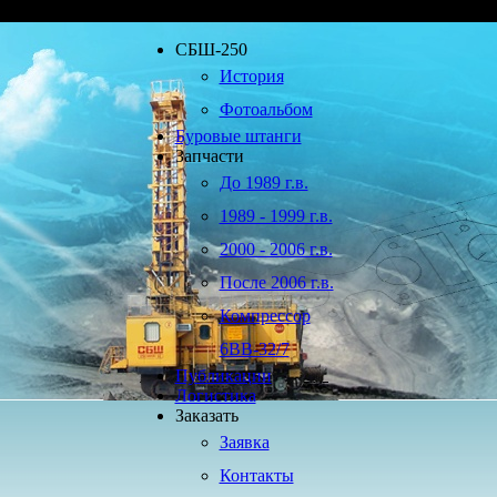
СБШ-250
История
Фотоальбом
Буровые штанги
Запчасти
До 1989 г.в.
1989 - 1999 г.в.
2000 - 2006 г.в.
После 2006 г.в.
Компрессор
6ВВ-32/7
Публикации
Логистика
Заказать
Заявка
Контакты