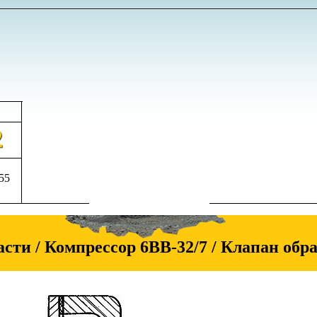
555
асти / Компрессор 6ВВ-32/7 / Клапан обр