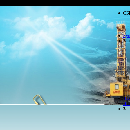
СБ
Бур
Зап
Пу
Лог
Зак