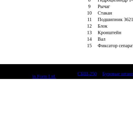
9
Рычаг
10
Стакан
11
Подшипник 3621
12
Блок
13
Кронштейн
14
Вал
15
Фиксатор сепара
© 2010, СБШ-250,
СБШ-250
|
Буровые штан
Designed by
in.Form Ltd.