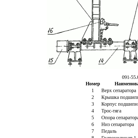
091-55.
Номер
Наименов
1
Верх сепаратора
2
Крышка подшип
3
Корпус подшипн
4
Трос-тяга
5
Опора сепаратор
6
Низ сепаратора
7
Педаль
8
Гидроцилиндр 1-