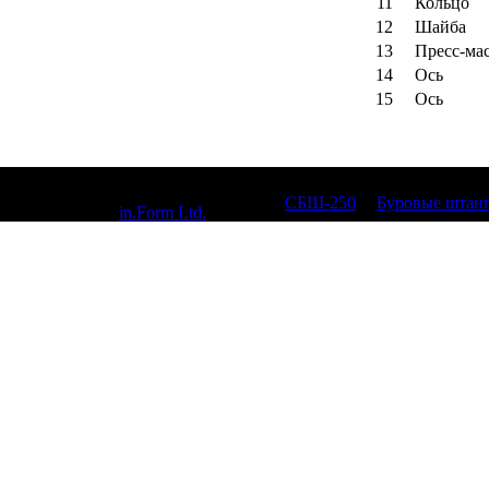
11
Кольцо
12
Шайба
13
Пресс-ма
14
Ось
15
Ось
© 2010, СБШ-250,
СБШ-250
|
Буровые штан
Designed by
in.Form Ltd.