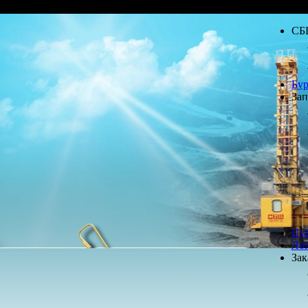
СБ
Бур
Зап
Пу
Лог
Зак