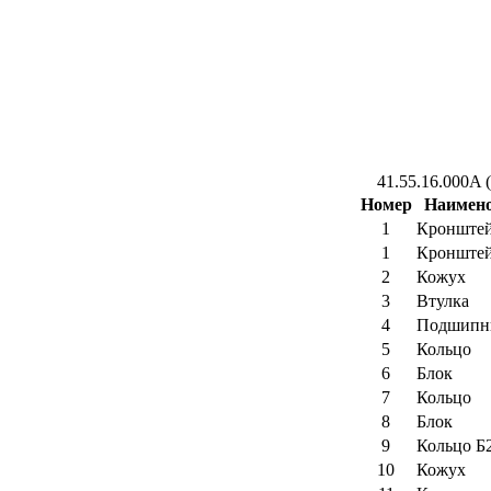
41.55.16.000A (
Номер
Наимен
1
Кронште
1
Кронште
2
Кожух
3
Втулка
4
Подшипн
5
Кольцо
6
Блок
7
Кольцо
8
Блок
9
Кольцо Б
10
Кожух