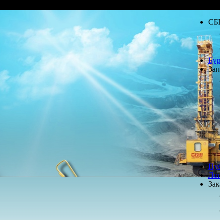
СБ
Бур
Зап
Пу
Лог
Зак