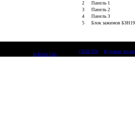
2
Панель 1
3
Панель 2
4
Панель 3
5
Блок зажимов БЗН1
© 2010, СБШ-250,
СБШ-250
|
Буровые штан
Designed by
in.Form Ltd.