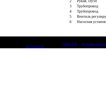
2
Рукав, Dy50
3
Трубопровод
4
Трубопровод
5
Вентиль регули
6
Насосная установ
© 2010, СБШ-250,
СБШ-250
|
Буровые штан
Designed by
in.Form Ltd.