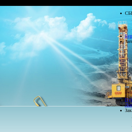
СБ
Бур
Зап
Пу
Лог
Зак