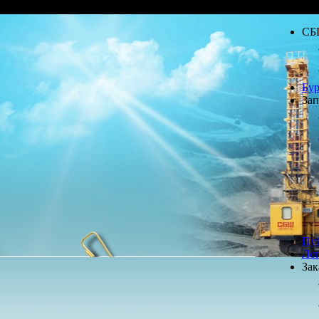
СБ
Бур
Зап
Пу
Лог
Зак