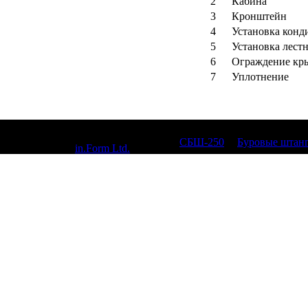
2
Кабина
3
Кронштейн
4
Установка конд
5
Установка лест
6
Ограждение кр
7
Уплотнение
© 2010, СБШ-250,
СБШ-250
|
Буровые штан
Designed by
in.Form Ltd.