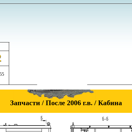
555
Запчасти / После 2006 г.в. / Кабина