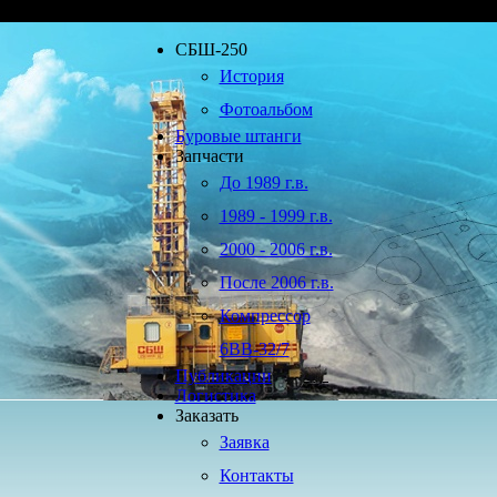
СБШ-250
История
Фотоальбом
Буровые штанги
Запчасти
До 1989 г.в.
1989 - 1999 г.в.
2000 - 2006 г.в.
После 2006 г.в.
Компрессор
6ВВ-32/7
Публикации
Логистика
Заказать
Заявка
Контакты