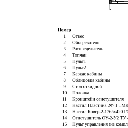
Номер
1
Отвес
2
Обогреватель
3
Распределитель
4
Топчан
5
Пульт1
6
Пульт2
7
Каркас кабины
8
Облицовка кабины
9
Стол откидной
10
Полочка
11
Кронштейн огнетушителя
12
Настил Пластина 2Ф-1 ТМК
13
Настил Ковер-2-1765х420 Г
14
Огнетушитель ОУ-2-У2 ТУ 4
15
Пульт управления (из компл